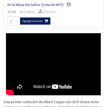
En la Mesa del Señor [Lista de MP3]
$
9.99
30134831
DIGITAL
Agregar al carrito
Esta primer colección de Albert Coppo con OCP ofrece ocho
cantos en español para la liturgia.
En la Mesa del Señor
incluye