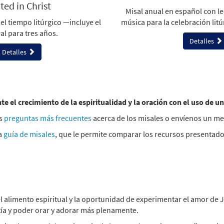
ted in Christ
Misal anual en español con le
música para la celebración litú
 el tiempo litúrgico —incluye el
al para tres años.
Detalles
Detalles
e el crecimiento de la espiritualidad y la oración con el uso de un
as
preguntas más frecuentes
acerca de los misales o envíenos un m
a
guía de misales
, que le permite comparar los recursos presentado
cos el alimento espiritual y la oportunidad de experimentar el amor d
stía y poder orar y adorar más plenamente.