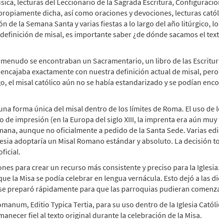
úsica, lecturas del Leccionario de la Sagrada Escritura, Configurac
a propiamente dicha, así como oraciones y devociones, lecturas católi
n de la Semana Santa y varias fiestas a lo largo del año litúrgico, 
 definición de misal, es importante saber ¿de dónde sacamos el text
A menudo se encontraban un Sacramentario, un libro de las Escritura
a" encajaba exactamente con nuestra definición actual de misal, pe
, el misal católico aún no se había estandarizado y se podían enco
tar una forma única del misal dentro de los límites de Roma. El uso 
e impresión (en la Europa del siglo XIII, la imprenta era aún muy in
ana, aunque no oficialmente a pedido de la Santa Sede. Varias edic
 Iglesia adoptaría un Misal Romano estándar y absoluto. La decisión
ficial.
iones para crear un recurso más consistente y preciso para la Igles
que la Misa se podía celebrar en lengua vernácula. Esto dejó a las 
 se preparó rápidamente para que las parroquias pudieran comenzar 
omanum, Editio Typica Tertia, para su uso dentro de la Iglesia Cat
anecer fiel al texto original durante la celebración de la Misa.