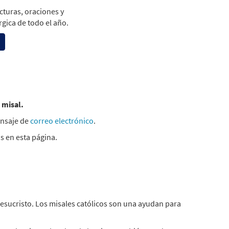
cturas, oraciones y
rgica de todo el año.
 misal.
ensaje de
correo electrónico
.
s en esta página.
e Jesucristo. Los misales católicos son una ayudan para