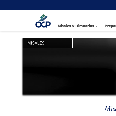
Misales & Himnarios
Prepar
MISALES
Misa