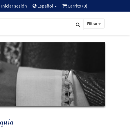
Iniciar sesión
Español
Carrito (
0
)
Filtrar
oquia