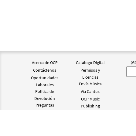
¡A
Acerca de OCP
Catálogo Digital
Contáctenos
Permisos y
Licencias
Oportunidades
Envíe Música
Laborales
Polftica de
Via Cantus
Devolución
OCP Music
Preguntas
Publishing
Frecuentes
©2024 OCP D