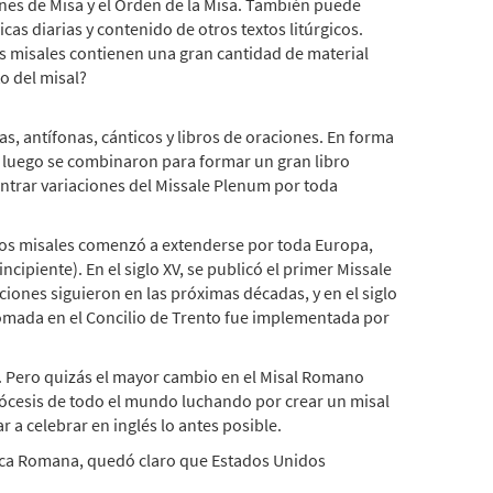
iones de Misa y el Orden de la Misa. También puede
cas diarias y contenido de otros textos litúrgicos.
los misales contienen una gran cantidad de material
o del misal?
s, antífonas, cánticos y libros de oraciones. En forma
ro luego se combinaron para formar un gran libro
ntrar variaciones del Missale Plenum por toda
de los misales comenzó a extenderse por toda Europa,
cipiente). En el siglo XV, se publicó el primer Missale
iones siguieron en las próximas décadas, y en el siglo
 tomada en el Concilio de Trento fue implementada por
ia. Pero quizás el mayor cambio en el Misal Romano
diócesis de todo el mundo luchando por crear un misal
a celebrar en inglés lo antes posible.
ólica Romana, quedó claro que Estados Unidos