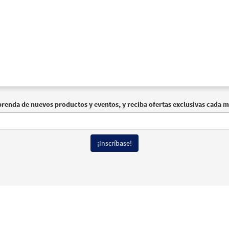
prenda de nuevos productos y eventos, y reciba ofertas exclusivas cada m
erechos reservados
Términos de Uso
|
Política de Privacidad
|
Declaración de