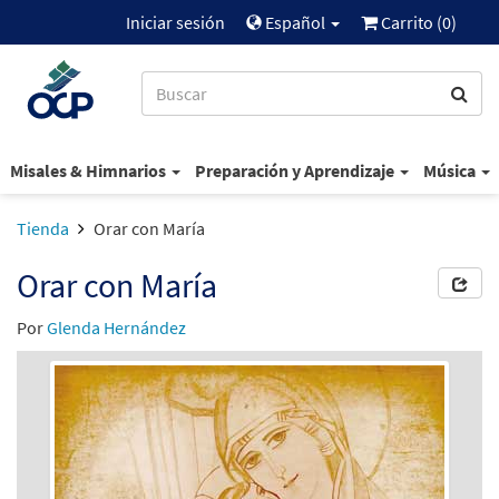
Iniciar sesión
Español
Carrito (
0
)
Misales & Himnarios
Preparación y Aprendizaje
Música
Tienda
Orar con María
Orar con María
Por
Glenda Hernández