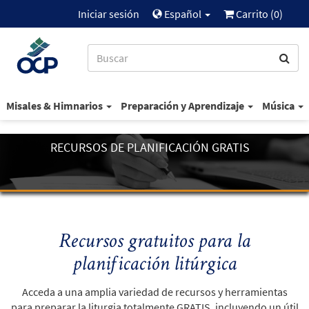
Iniciar sesión
Español
Carrito (
0
)
Misales & Himnarios
Preparación y Aprendizaje
Música
RECURSOS DE PLANIFICACIÓN GRATIS
Recursos gratuitos para la
planificación litúrgica
Acceda a una amplia variedad de recursos y herramientas
para preparar la liturgia totalmente GRATIS, incluyendo un útil