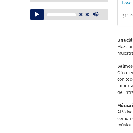
Love 
Audio
00:00
$11.9
Player
Use
Up/Down
Arrow
keys
Una clás
to
Mezclan
increase
muestra
or
decrease
Salmos 
volume.
Ofrecien
con todo
importa
de Entr
Música 
Al Valv
comunid
música a