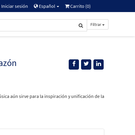
Iniciar sesión
Español
Carrito (
0
)
Filtrar
razón
ica aún sirve para la inspiración y unificación de la