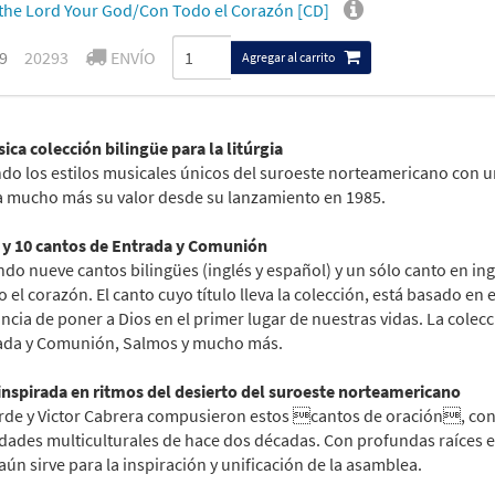
the Lord Your God/Con Todo el Corazón [CD]
9
20293
ENVÍO
Agregar al carrito
ica colección bilingüe para la litúrgia
do los estilos musicales únicos del suroeste norteamericano con un
 mucho más su valor desde su lanzamiento en 1985.
y 10 cantos de Entrada y Comunión
do nueve cantos bilingües (inglés y español) y un sólo canto en ing
 el corazón. El canto cuyo título lleva la colección, está basado e
ncia de poner a Dios en el primer lugar de nuestras vidas. La cole
ada y Comunión, Salmos y mucho más.
inspirada en ritmos del desierto del suroeste norteamericano
erde y Victor Cabrera compusieron estos cantos de oración, con la
ades multiculturales de hace dos décadas. Con profundas raíces en
ún sirve para la inspiración y unificación de la asamblea.