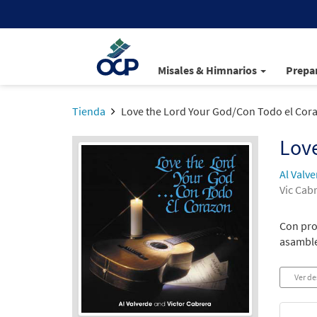
Misales & Himnarios
Prepar
Tienda
Love the Lord Your God/Con Todo el Cor
Love
Al Valv
Vic Cab
Con prof
asambl
Ver de