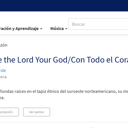
ación y Aprendizaje
Música
azón
 the Lord Your God/Con Todo el Co
erde
rera
undas raíces en el tapiz étnico del suroeste norteamericano, su mús
ea.
scripción
Ver cantos