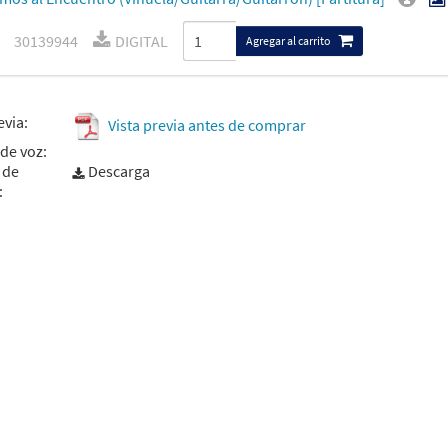
30139944
DIGITAL
Agregar al carrito
evia:
Vista previa antes de comprar
de voz:
 de
Descarga
: