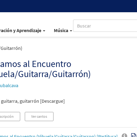
ación y Aprendizaje
Música
/Guitarrón)
gamos al Encuentro
uela/Guitarra/Guitarrón)
ubalcava
 guitarra, guitarrón [Descargue]
scripción
Ver cantos
mos al Encuentro (Vihuela/Guitarra/Guitarron) [Partitura]