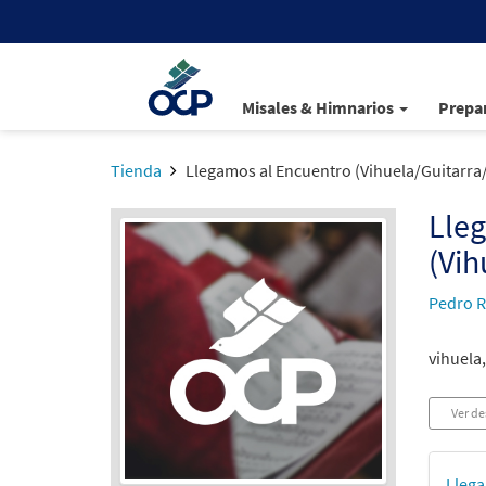
Misales & Himnarios
Prepar
Tienda
Llegamos al Encuentro (Vihuela/Guitarra
Lle
(Vih
Pedro R
vihuela,
Ver de
Llega