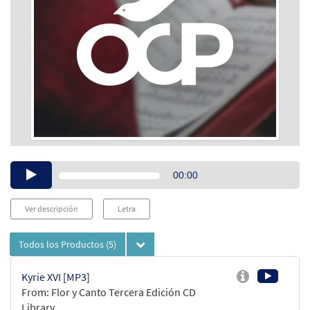
Audio
00:00
Player
Ver descripción
Letra
Todos los Productos
(5)
Kyrie XVI [MP3]
From: Flor y Canto Tercera Edición CD
Library