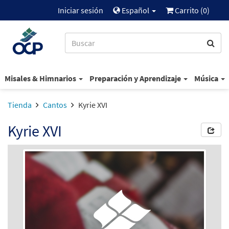
Iniciar sesión
Español
Carrito (
0
)
Misales & Himnarios
Preparación y Aprendizaje
Música
Tienda
Cantos
Kyrie XVI
Kyrie XVI