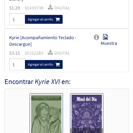
$
1.29
30109738
DIGITAL
Agregar al carrito
Kyrie [Acompañamiento Teclado -
Muestra
Descargue]
$
3.15
30152283
DIGITAL
Agregar al carrito
Encontrar
Kyrie XVI
en:
Kyrie [Acompañamiento Guitarra -
Muestra
Descargue]
$
2.75
30152284
DIGITAL
Agregar al carrito
Kyrie [Letra y Acordes – Descargue]
Muestra