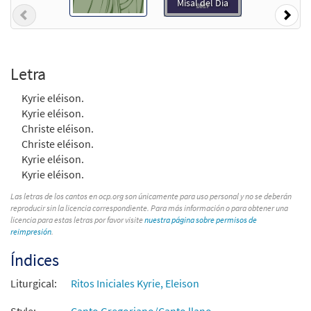
Misal del Día
$
2.15
30152484
DIGITAL
Previous
Nex
Agregar al carrito
Letra
Kyrie [Letra y Acordes – Descargue]
Muestra
from Flor y Canto tercera edición
Kyrie eléison.
Kyrie eléison.
$
2.15
30112001
DIGITAL
Christe eléison.
Agregar al carrito
Christe eléison.
Kyrie eléison.
Kyrie eléison.
Las letras de los cantos en ocp.org son únicamente para uso personal y no se deberán
reproducir sin la licencia correspondiente. Para más información o para obtener una
licencia para estas letras por favor visite
nuestra página sobre permisos de
reimpresión
.
Índices
Liturgical:
Ritos Iniciales Kyrie, Eleison