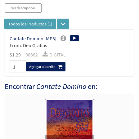
Ver descripción
Todos los Productos
(1)
Cantate Domino [MP3]
From: Deo Gratias
$
1.29
98882
DIGITAL
Agregar al carrito
Encontrar
Cantate Domino
en: