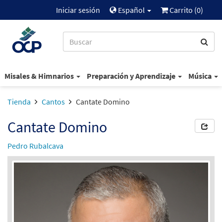
Iniciar sesión
Español
Carrito (
0
)
Misales & Himnarios
Preparación y Aprendizaje
Música
Tienda
Cantos
Cantate Domino
Cantate Domino
Pedro Rubalcava