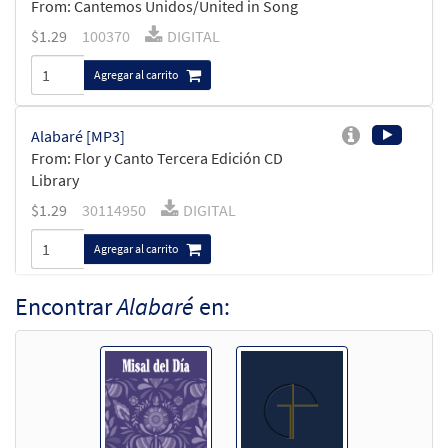
From: Cantemos Unidos/United in Song
$
1.29
100370
DIGITAL
Agregar al carrito
Alabaré [MP3]
From: Flor y Canto Tercera Edición CD
Library
$
1.29
30114950
DIGITAL
Agregar al carrito
Encontrar
Alabaré
en:
Alabaré/O Come and Sing [Partitura]
$
3.50
12192
ENVÍO
Cant Min
Llame para ordenar
Alabaré/O Come and Sing [Partitura -