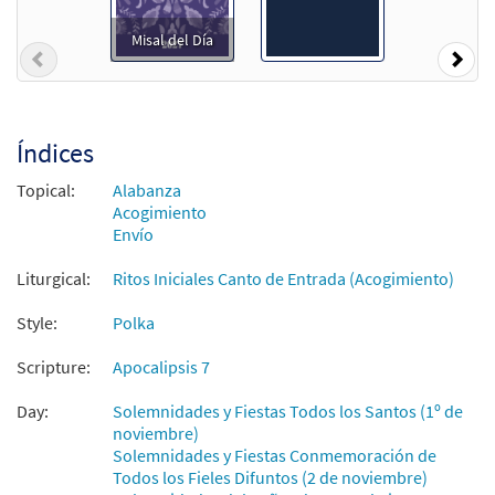
Muestra
Descargue]
Misal del Día
$
3.50
87101
DIGITAL
Cant Min
Previous
Nex
Agregar al carrito
Índices
Alabaré / O Come and Sing
Muestra
[Acompañamiento Teclado - Descargue]
Topical:
Alabanza
from Unidos en Cristo
Acogimiento
Envío
$
3.15
30107891
DIGITAL
Liturgical:
Ritos Iniciales Canto de Entrada (Acogimiento)
Agregar al carrito
Style:
Polka
Alabaré [Acompañamiento Teclado -
Scripture:
Apocalipsis 7
Muestra
Descargue]
from Spanish Missal Accompaniment
Day:
Solemnidades y Fiestas Todos los Santos (1º de
Books
noviembre)
Solemnidades y Fiestas Conmemoración de
$
3.15
30104508
DIGITAL
Todos los Fieles Difuntos (2 de noviembre)