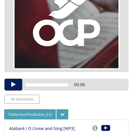
Audio
00:00
Player
Ver descripción
Todos los Productos
(11)
Alabaré / O Come and Sing [MP3]