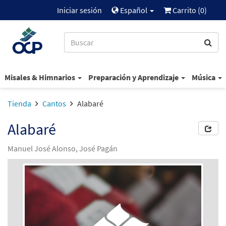
Iniciar sesión
Español
Carrito (
0
)
Misales & Himnarios
Preparación y Aprendizaje
Música
Tienda
Cantos
Alabaré
Alabaré
Manuel José Alonso, José Pagán