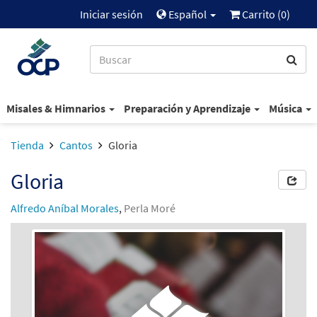
Iniciar sesión
Español
Carrito (
0
)
Misales & Himnarios
Preparación y Aprendizaje
Música
Tienda
Cantos
Gloria
Gloria
Alfredo Aníbal Morales
,
Perla Moré