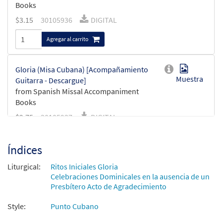
Books
$
3.15
30105936
DIGITAL
Agregar al carrito
Gloria (Misa Cubana) [Acompañamiento
Muestra
Guitarra - Descargue]
from Spanish Missal Accompaniment
Books
$
2.75
30105937
DIGITAL
Agregar al carrito
Índices
Liturgical:
Ritos Iniciales Gloria
Celebraciones Dominicales en la ausencia de un
Presbítero Acto de Agradecimiento
Style:
Punto Cubano