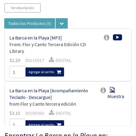
Ver descripción
Todos los Productos
(5)
La Barca en la Playa [MP3]
From: Flor y Canto Tercera Edición CD
Library
$
1.29
30115017
DIGITAL
Agregar al carrito
La Barca en la Playa [Acompañamiento
Muestra
Teclado - Descargue]
from Flor y Canto tercera edición
$
3.15
30109360
DIGITAL
Agregar al carrito
Encontrar
La Barca en la Playa
en: