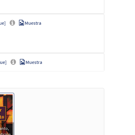
ue]
Muestra
ue]
Muestra
Muestra
anto,
Muestra
dición