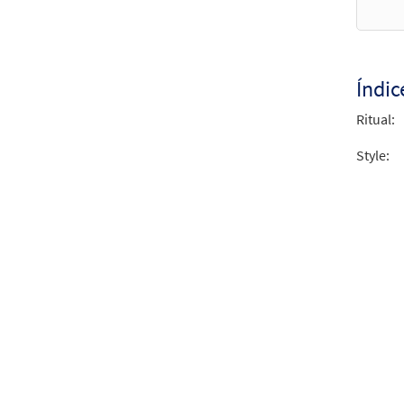
from 
$
2.15
Índic
Ritual:
Style: