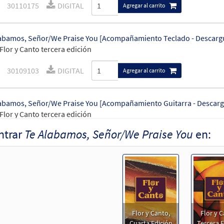
30110175
DIGITAL
Agregar al carrito
abamos, Señor/We Praise You [Acompañamiento Teclado - Descarg
Flor y Canto tercera edición
30109103
DIGITAL
Agregar al carrito
abamos, Señor/We Praise You [Acompañamiento Guitarra - Descarg
Flor y Canto tercera edición
ntrar
Te Alabamos, Señor/We Praise You
en:
30109104
DIGITAL
Agregar al carrito
abamos, Señor/We Praise You [Letra y Acordes – Descargue]
30153037
DIGITAL
Agregar al carrito
Flor y Canto,
Flor y C
abamos, Señor/We Praise You [Letra y Acordes – Descargue]
Cuarta Edición
Tercera E