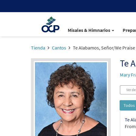
Misales & Himnarios
Prepar
Tienda
Cantos
Te Alabamos, Señor/We Praise
Te A
Mary Fr
Ver de
Todos 
Te Al
From: