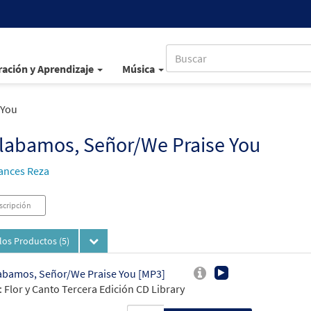
ación y Aprendizaje
Música
 You
labamos, Señor/We Praise You
ances Reza
scripción
los Productos
(5)
abamos, Señor/We Praise You [MP3]
 Flor y Canto Tercera Edición CD Library