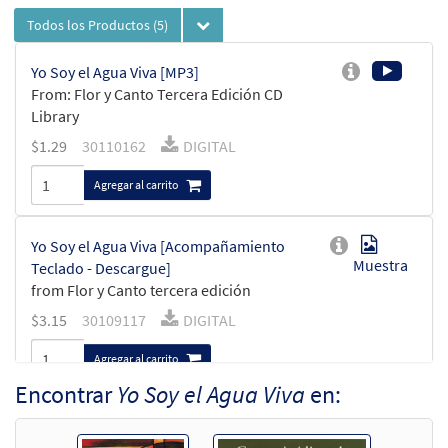
Todos los Productos
(5)
Yo Soy el Agua Viva [MP3]
From: Flor y Canto Tercera Edición CD
Library
$
1.29
30110162
DIGITAL
Agregar al carrito
Yo Soy el Agua Viva [Acompañamiento
Muestra
Teclado - Descargue]
from Flor y Canto tercera edición
$
3.15
30109117
DIGITAL
Agregar al carrito
Encontrar
Yo Soy el Agua Viva
en:
Yo Soy el Agua Viva [Acompañamiento
Muestra
Guitarra - Descargue]