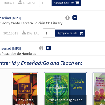
100371
DIGITAL
Agregar al carrito
Enseñad [MP3]
 Flor y Canto Tercera Edición CD Library
30115019
DIGITAL
Agregar al carrito
Ensenad [MP3]
: Pescador de Hombres
ntrar
Id y Enseñad/Go and Teach
en:
99357
DIGITAL
Agregar al carrito
Enseñad / Go and Teach [Acompañamiento Teclado - Descargue]
Unidos en Cristo
30107867
DIGITAL
Agregar al carrito
Flor y Canto,
Música para la Iglesia de
Tercera Edición
Hoy
Unidos