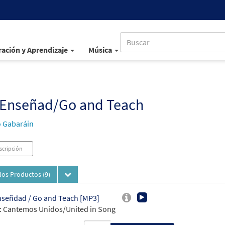
ación y Aprendizaje
Música
y Enseñad/Go and Teach
 Gabaráin
scripción
los Productos
(9)
nseñdad / Go and Teach [MP3]
 Cantemos Unidos/United in Song