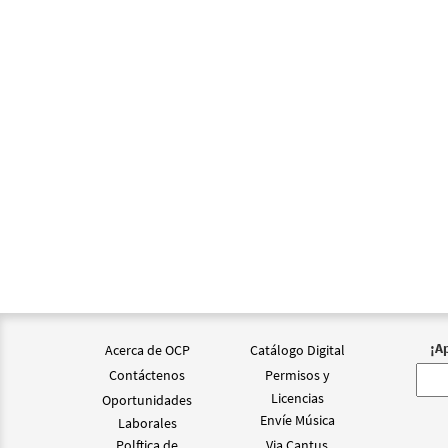
$
2.15
Id y 
From 
$
2.05
¡A
Acerca de OCP
Catálogo Digital
Contáctenos
Permisos y
Licencias
Oportunidades
Envíe Música
Laborales
Polftica de
Via Cantus