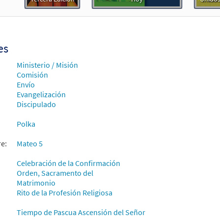
Enseñad [Acompañamiento Teclado - Descargue]
Muestra
 Spanish Missal Accompaniment Books
30105009
DIGITAL
Agregar al carrito
es
Ministerio / Misión
Enseñad / Go and Teach [Acompañamiento Guitarra - Descargue]
Comisión
Unidos en Cristo
Envío
Evangelización
Discipulado
30107868
DIGITAL
Agregar al carrito
Polka
Enseñad [Acompañamiento Guitarra - Descargue]
Muestra
re:
Mateo 5
 Spanish Missal Accompaniment Books
Celebración de la Confirmación
30105010
DIGITAL
Agregar al carrito
Orden, Sacramento del
Matrimonio
Rito de la Profesión Religiosa
Enseñad/Go and Teach [Letra y Acordes – Descargue]
Muest
Flor y Canto tercera edición
Tiempo de Pascua Ascensión del Señor