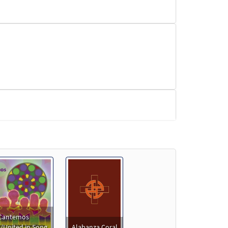
Muestra
Cantemos
/United in Song
Alabanza Coral