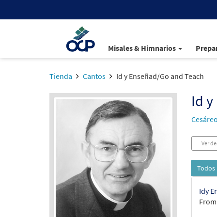
Misales & Himnarios
Prepar
Tienda
Cantos
Id y Enseñad/Go and Teach
Id 
Cesáreo
Ver de
Todos 
Idy E
From: