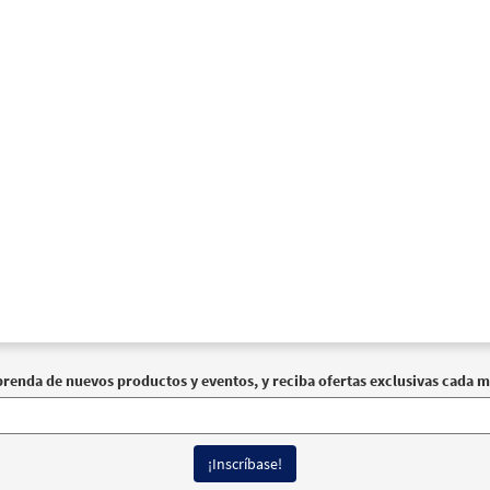
30112596
DIGITAL
Agregar al carrito
Ensenad/Go and Teach [Coral – Descargue]
Muestra
Alabanza Coral
30132012
DIGITAL
Agregar al carrito
prenda de nuevos productos y eventos, y reciba ofertas exclusivas cada m