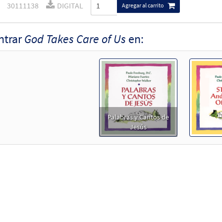
30111138
DIGITAL
Agregar al carrito
ntrar
God Takes Care of Us
en:
Palabras y Cantos de
Jesús