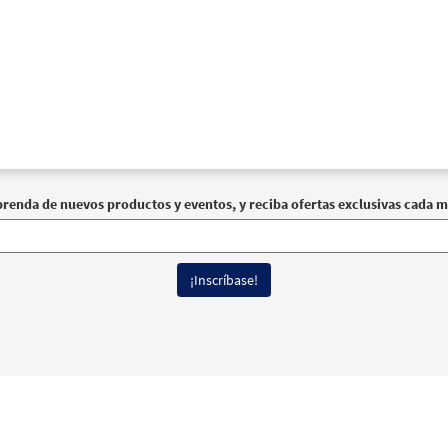
prenda de nuevos productos y eventos, y reciba ofertas exclusivas cada m
erechos reservados
Términos de Uso
|
Política de Privacidad
|
Declaración de