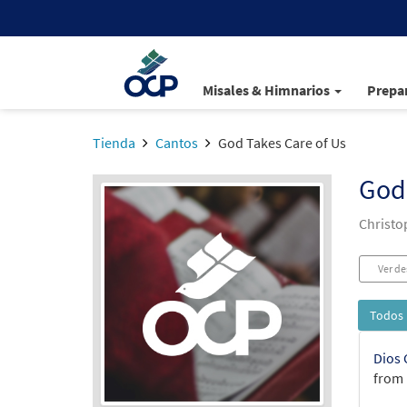
Misales & Himnarios
Prepar
Tienda
Cantos
God Takes Care of Us
God 
Christo
Ver de
Todos 
Dios 
from 