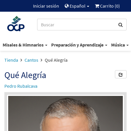
Iniciar sesión
Español
Carrito (
0
)
Misales & Himnarios
Preparación y Aprendizaje
Música
Tienda
Cantos
Qué Alegría
Qué Alegría
Pedro Rubalcava