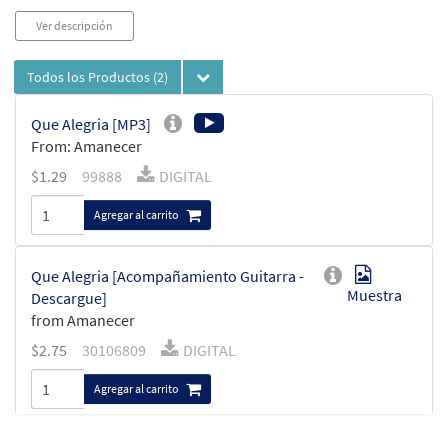
Ver descripción
Todos los Productos
(2)
Que Alegria [MP3]
From: Amanecer
$
1.29
99888
DIGITAL
Agregar al carrito
Que Alegria [Acompañamiento Guitarra -
Muestra
Descargue]
from Amanecer
$
2.75
30106809
DIGITAL
Agregar al carrito