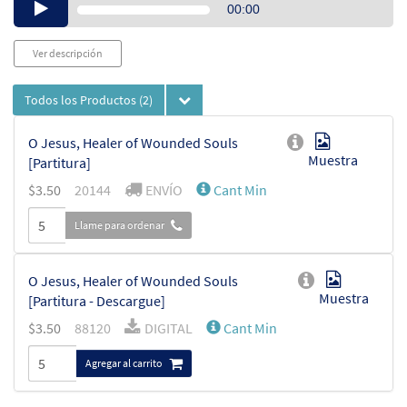
Audio
00:00
Player
Ver descripción
Todos los Productos
(2)
O Jesus, Healer of Wounded Souls
Muestra
[Partitura]
$
3.50
20144
ENVÍO
Cant Min
Llame para ordenar
O Jesus, Healer of Wounded Souls
Muestra
[Partitura - Descargue]
$
3.50
88120
DIGITAL
Cant Min
Agregar al carrito