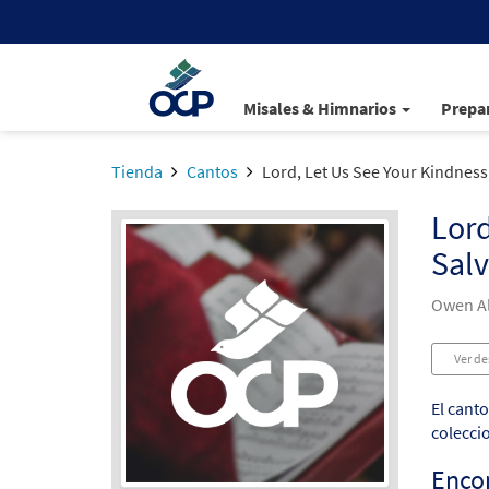
Misales & Himnarios
Prepar
Tienda
Cantos
Lord, Let Us See Your Kindness
Lord
Salv
Owen Al
Ver de
El cant
colecci
Enco