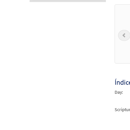
Audio
Player
P
Índic
Day:
Scriptu