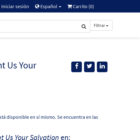
Iniciar sesión
Español
Carrito (
0
)
Filtrar
nt Us Your
tá disponible en sí mismo. Se encuentra en las
t Us Your Salvation
en: