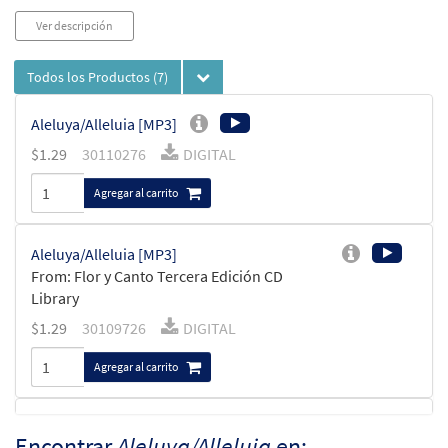
Ver descripción
Todos los Productos
(7)
Aleluya/Alleluia [MP3]
$
1.29
30110276
DIGITAL
Agregar al carrito
Aleluya/Alleluia [MP3]
From: Flor y Canto Tercera Edición CD
Library
$
1.29
30109726
DIGITAL
Agregar al carrito
Aleluya/Alleluia [Acompañamiento
Encontrar
Aleluya/Alleluia
en:
Muestra