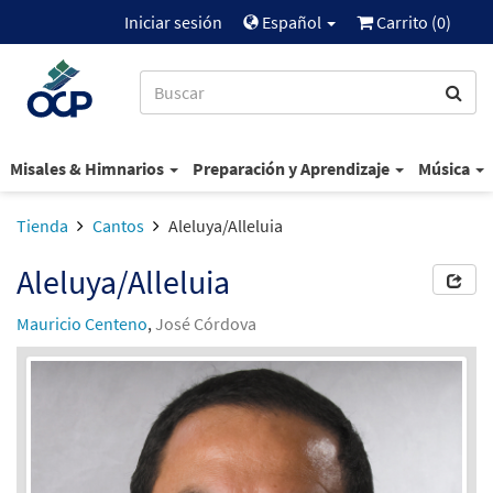
Iniciar sesión
Español
Carrito (
0
)
Misales & Himnarios
Preparación y Aprendizaje
Música
Tienda
Cantos
Aleluya/Alleluia
Aleluya/Alleluia
Mauricio Centeno
,
José Córdova