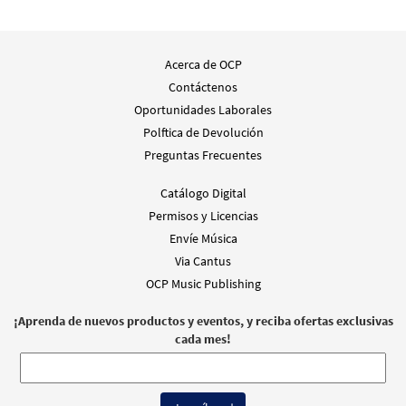
Aleluya/Alleluia [Coral – Descargue]
Muestra
Acerca de OCP
From Alabanza Coral
Contáctenos
$
2.05
30131875
DIGITAL
Oportunidades Laborales
Agregar al carrito
Polftica de Devolución
Preguntas Frecuentes
Aleluya/Alleluia [Coral – Descargue]
Muestra
Catálogo Digital
Refrain and Verses
Permisos y Licencias
$
2.05
30131459
DIGITAL
Envíe Música
Via Cantus
Agregar al carrito
OCP Music Publishing
¡Aprenda de nuevos productos y eventos, y reciba ofertas exclusivas
cada mes!