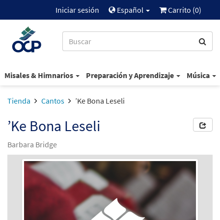
Iniciar sesión
Español
Carrito (
0
)
Misales & Himnarios
Preparación y Aprendizaje
Música
Tienda
Cantos
’Ke Bona Leseli
’Ke Bona Leseli
Barbara Bridge