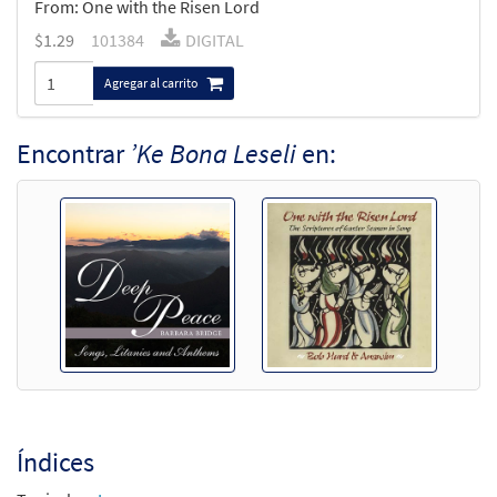
From: One with the Risen Lord
$
1.29
101384
DIGITAL
Agregar al carrito
Encontrar
’Ke Bona Leseli
en:
Índices