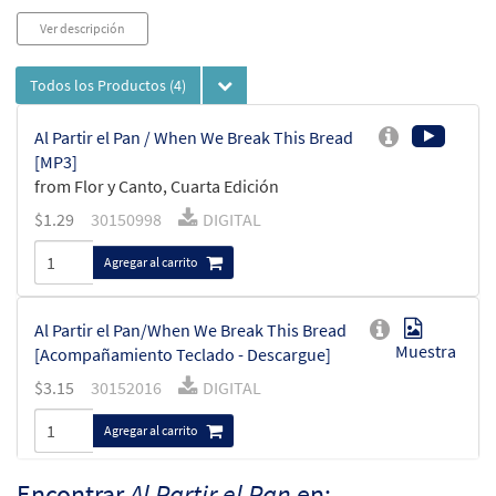
Ver descripción
Todos los Productos
(4)
Al Partir el Pan / When We Break This Bread
[MP3]
from Flor y Canto, Cuarta Edición
$
1.29
30150998
DIGITAL
Agregar al carrito
Al Partir el Pan/When We Break This Bread
Muestra
[Acompañamiento Teclado - Descargue]
$
3.15
30152016
DIGITAL
Agregar al carrito
Encontrar
Al Partir el Pan
en: