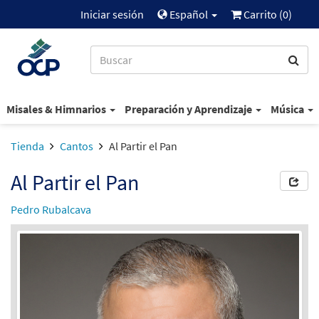
Iniciar sesión
Español
Carrito (
0
)
Misales & Himnarios
Preparación y Aprendizaje
Música
Tienda
Cantos
Al Partir el Pan
Al Partir el Pan
Pedro Rubalcava