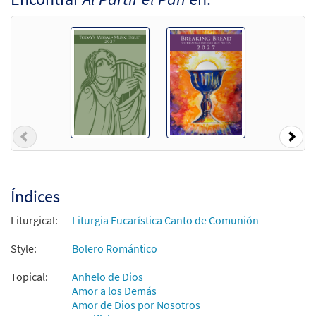
Al Partir el Pan/When We Break This Bread
Muestra
[Letra y Acordes – Descargue]
$
2.15
30153171
DIGITAL
Agregar al carrito
Al Partir el Pan/When We Break This Bread
Muestra
[Partitura Coral/Sólo Voces PDF]
Previous
Nex
$
2.05
30152017
DIGITAL
Agregar al carrito
Índices
Liturgical:
Liturgia Eucarística Canto de Comunión
Style:
Bolero Romántico
Topical:
Anhelo de Dios
Amor a los Demás
Amor de Dios por Nosotros