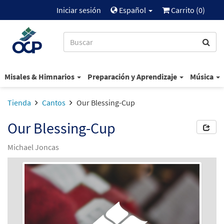
Iniciar sesión
Español
Carrito (
0
)
Misales & Himnarios
Preparación y Aprendizaje
Música
Tienda
Cantos
Our Blessing-Cup
Our Blessing-Cup
Michael Joncas