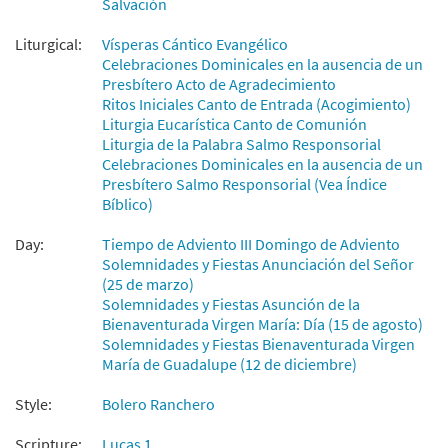
Salvación
$
2.15
30112166
DIGITAL
Liturgical:
Vísperas Cántico Evangélico
Agregar al carrito
Celebraciones Dominicales en la ausencia de un
Presbítero Acto de Agradecimiento
Ritos Iniciales Canto de Entrada (Acogimiento)
Lucas 1: Canto de Maria [Coral –
Liturgia Eucarística Canto de Comunión
Muestra
Descargue]
Liturgia de la Palabra Salmo Responsorial
From Alabanza Coral
Celebraciones Dominicales en la ausencia de un
Presbítero Salmo Responsorial (Vea Índice
$
2.05
30132037
DIGITAL
Bíblico)
Agregar al carrito
Day:
Tiempo de Adviento III Domingo de Adviento
Solemnidades y Fiestas Anunciación del Señor
(25 de marzo)
Solemnidades y Fiestas Asunción de la
Bienaventurada Virgen María: Día (15 de agosto)
Solemnidades y Fiestas Bienaventurada Virgen
María de Guadalupe (12 de diciembre)
Style:
Bolero Ranchero
Scripture:
Lucas 1