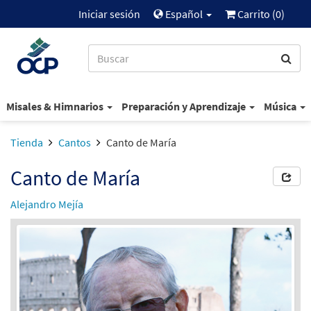
Iniciar sesión
Español
Carrito (
0
)
Misales & Himnarios
Preparación y Aprendizaje
Música
Tienda
Cantos
Canto de María
Canto de María
Alejandro Mejía