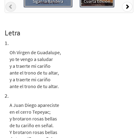
from Flor y Canto tercera edición
Sigan la Bandera
Cuarta Edición
Previous
Nex
$
3.15
30108705
DIGITAL
Agregar al carrito
Letra
Oh Virgen de Guadalupe
1.
Muestra
[Acompañamiento Guitarra - Descargue]
Oh Virgen de Guadalupe,
from Flor y Canto tercera edición
yo te vengo a saludar
$
2.75
30108706
DIGITAL
y a traerte mi cariño
ante el trono de tu altar,
Agregar al carrito
y a traerte mi cariño
ante el trono de tu altar.
Oh Virgen de Guadalupe [Letra y Acordes
2.
Muestra
– Descargue]
A Juan Diego apareciste
$
2.15
30153024
DIGITAL
en el cerro Tepeyac;
y brotaron rosas bellas
Agregar al carrito
de tu cariño en señal.
Y brotaron rosas bellas