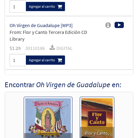
Agregar al carrito
Oh Virgen de Guadalupe [MP3]
From: Flor y Canto Tercera Edición CD
Library
$
1.29
30110186
DIGITAL
Agregar al carrito
Oh Virgen de Guadalupe [MP3]
Encontrar
Oh Virgen de Guadalupe
en:
From: Sigan la Bandera
$
1.29
100973
DIGITAL
Agregar al carrito
Oh Virgen de Guadalupe
Muestra
[Acompañamiento Teclado - Descargue]
Flor y Canto,