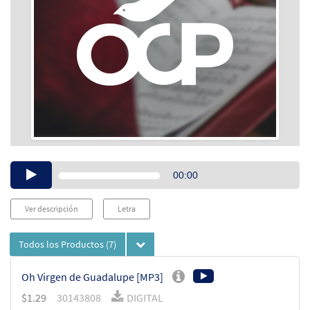
Audio
00:00
Player
Ver descripción
Letra
Todos los Productos
(7)
Oh Virgen de Guadalupe [MP3]
$
1.29
30143808
DIGITAL