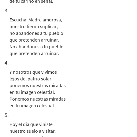
de tu cariño en señal.
Oh Virgen de Guadalupe [Letra y Acordes
Muestra
3.
– Descargue]
from Flor y Canto tercera edición
Escucha, Madre amorosa,
$
nuestro tierno suplicar;
2.15
30112346
DIGITAL
no abandones a tu pueblo
Agregar al carrito
que pretenden arruinar.
No abandones a tu pueblo
que pretenden arruinar.
4.
Y nosotros que vivimos
lejos del patrio solar
ponemos nuestras miradas
en tu imagen celestial.
Ponemos nuestras miradas
en tu imagen celestial.
5.
Hoy el día que viniste
nuestro suelo a visitar,