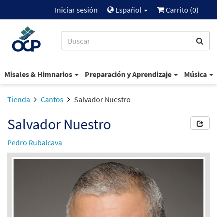
Iniciar sesión
Español
Carrito (
0
)
Misales & Himnarios
Preparación y Aprendizaje
Música
Tienda
Cantos
Salvador Nuestro
Salvador Nuestro
Pedro Rubalcava