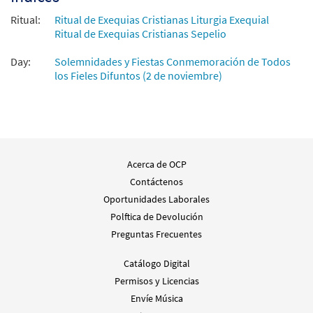
Muestra
Guitarra - Descargue]
Ritual:
from Luz Perpetua
Ritual de Exequias Cristianas Liturgia Exequial
Ritual de Exequias Cristianas Sepelio
$
2.75
89046
DIGITAL
Day:
Solemnidades y Fiestas Conmemoración de Todos
Agregar al carrito
los Fieles Difuntos (2 de noviembre)
Acerca de OCP
Contáctenos
Oportunidades Laborales
Polftica de Devolución
Preguntas Frecuentes
Catálogo Digital
Permisos y Licencias
Envíe Música