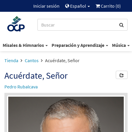
Iniciar sesión
Español
Carrito (
0
)
Misales & Himnarios
Preparación y Aprendizaje
Música
Tienda
Cantos
Acuérdate, Señor
Acuérdate, Señor
Pedro Rubalcava