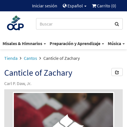
Iniciar sesión
Español
Carrito (
0
)
Misales & Himnarios
Preparación y Aprendizaje
Música
Tienda
Cantos
Canticle of Zachary
Canticle of Zachary
Carl P. Daw, Jr.