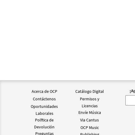
$
2.15
El Qu
From 
$
2.05
¡A
Acerca de OCP
Catálogo Digital
Contáctenos
Permisos y
Licencias
Oportunidades
Envíe Música
Laborales
Polftica de
Via Cantus
Devolución
OCP Music
Preguntas
Publishing