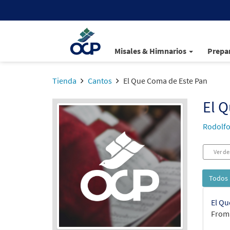
Misales & Himnarios
Prepar
Tienda
Cantos
El Que Coma de Este Pan
El 
Rodolfo
Ver de
Todos 
El Qu
From: