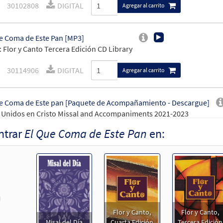
30102808
DIGITAL
Agregar al carrito
e Coma de Este Pan [MP3]
 Flor y Canto Tercera Edición CD Library
30114906
DIGITAL
Agregar al carrito
e Coma de Este pan [Paquete de Acompañamiento - Descargue]
Unidos en Cristo Missal and Accompaniments 2021-2023
ntrar
El Que Coma de Este Pan
en:
30147482
DIGITAL
Agregar al carrito
e Coma de Este Pan [Acompañamiento Teclado - Descargue]
Unidos en Cristo
revious
30107851
DIGITAL
Agregar al carrito
Flor y Canto,
Flor y Canto,
Misal del Día
Cuarta Edición
Tercera Edición