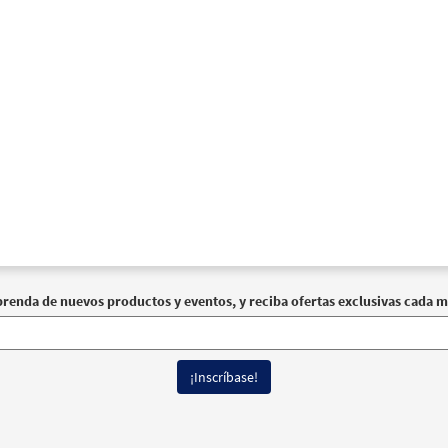
30112487
DIGITAL
Agregar al carrito
e Coma de Este Pan [Coral – Descargue]
Muestra
Alabanza Coral
30131965
DIGITAL
Agregar al carrito
prenda de nuevos productos y eventos, y reciba ofertas exclusivas cada m