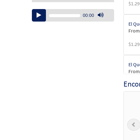
$
1.29
Audio
00:00
Player
Use
El Qu
Up/Down
From:
Arrow
keys
$
1.29
to
increase
or
El Qu
decrease
From 
volume.
Enco
$
6.25
El Qu
from 
P
$
3.15