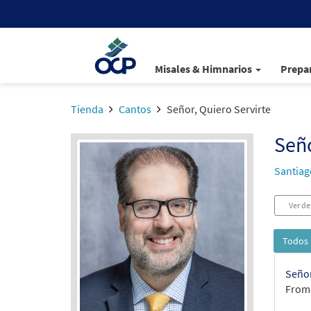
Misales & Himnarios
Prepar
Tienda
Cantos
Señor, Quiero Servirte
Seño
Santiag
Ver de
Todos 
Señor
From: