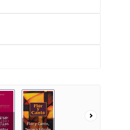
Next
é ser
? Los
Flor y Canto,
entos
Tercera Edición