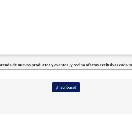
, Quiero Servirte [Acompañamiento Guitarra - Descargue]
Unidos en Cristo
30107784
DIGITAL
Agregar al carrito
, Quiero Servirte [Letra y Acordes – Descargue]
Muestra
30153306
DIGITAL
Agregar al carrito
prenda de nuevos productos y eventos, y reciba ofertas exclusivas cada m
, Quiero Servirte [Letra y Acordes – Descargue]
Muestra
Flor y Canto tercera edición
30112589
DIGITAL
Agregar al carrito
erechos reservados
Términos de Uso
|
Política de Privacidad
|
Declaración de