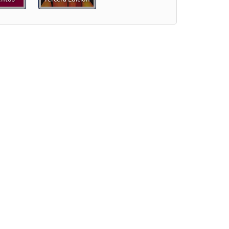
denar
ue]
Muestra
carrito
Muestra
]
Muestra