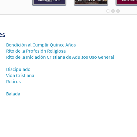
30153704
ENVÍO
Cantidad Minima
Llame para or
, Quiero Servirte/My Lord, I Want to Serve You [Partitura - Descarg
es
30153705
DIGITAL
Cantidad Minima
Agregar al 
Bendición al Cumplir Quince Años
Rito de la Profesión Religiosa
Rito de la Iniciación Cristiana de Adultos Uso General
, Quiero Servirte [Acompañamiento Teclado - Descargue]
Unidos en Cristo
Discipulado
Vida Cristiana
30107783
DIGITAL
Agregar al carrito
Retiros
Balada
, Quiero Servirte [Acompañamiento Teclado / Guitarra - Descargue
Quiero Responder que Sí
30116892
DIGITAL
Agregar al carrito