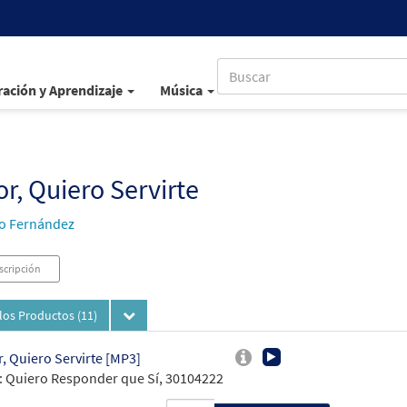
ación y Aprendizaje
Música
r, Quiero Servirte
o Fernández
scripción
los Productos
(11)
, Quiero Servirte [MP3]
 Quiero Responder que Sí, 30104222