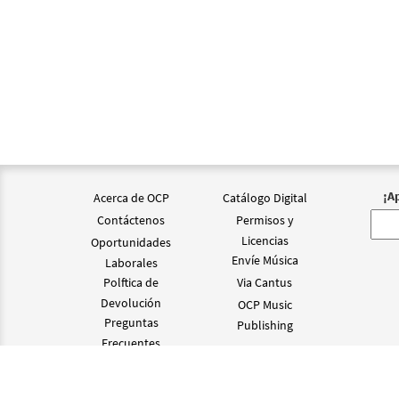
Señor
from 
$
2.75
Señor
$
2.15
¡A
Acerca de OCP
Catálogo Digital
Señor
Contáctenos
Permisos y
from 
Licencias
Oportunidades
Envíe Música
Laborales
$
2.15
Polftica de
Via Cantus
Devolución
OCP Music
Preguntas
Publishing
Frecuentes
©2024 OCP D