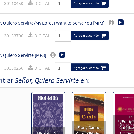
30110450
DIGITAL
Agregar al carrito
, Quiero Servirte/My Lord, I Want to Serve You [MP3]
30153706
DIGITAL
Agregar al carrito
, Quiero Servirte [MP3]
30130266
DIGITAL
Agregar al carrito
ntrar
Señor, Quiero Servirte
en:
, Quiero Servirte [MP3]
 Flor y Canto Tercera Edición CD Library
30115012
DIGITAL
Agregar al carrito
revious
¿Por qu
, Quiero Servirte/My Lord, I Want to Serve You [Partitura]
Flor y Canto,
Católico
Misal del Día
Cuarta Edición
Sacram