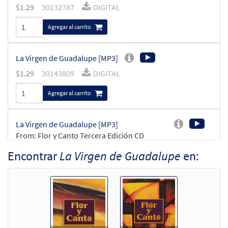
$
1.29
30132787
DIGITAL
Agregar al carrito
La Virgen de Guadalupe [MP3]
$
1.29
30143809
DIGITAL
Agregar al carrito
La Virgen de Guadalupe [MP3]
From: Flor y Canto Tercera Edición CD
Library
Encontrar
La Virgen de Guadalupe
en:
$
1.29
30110089
DIGITAL
Agregar al carrito
La Virgen de Guadalupe [Acompañamiento
Muestra
Teclado - Descargue]