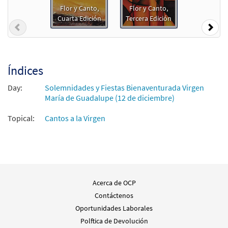
from Flor y Canto tercera edición
Flor y Canto,
Flor y Canto,
Cuarta Edición
Tercera Edición
$
3.15
30108678
DIGITAL
Previous
Nex
Agregar al carrito
Índices
La Virgen de Guadalupe [Acompañamiento
Muestra
Guitarra - Descargue]
Day:
Solemnidades y Fiestas Bienaventurada Virgen
from Flor y Canto tercera edición
María de Guadalupe (12 de diciembre)
$
2.75
30108679
DIGITAL
Topical:
Cantos a la Virgen
Agregar al carrito
La Virgen de Guadalupe [Letra y Acordes –
Muestra
Descargue]
Acerca de OCP
$
2.15
30152999
DIGITAL
Contáctenos
Oportunidades Laborales
Agregar al carrito
Polftica de Devolución