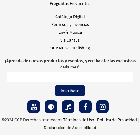
Preguntas Frecuentes
La Virgen de Guadalupe [Letra y Acordes –
Muestra
Descargue]
Catálogo Digital
from Flor y Canto tercera edición
Permisos y Licencias
$
2.15
30112315
DIGITAL
Envíe Música
Via Cantus
Agregar al carrito
OCP Music Publishing
¡Aprenda de nuevos productos y eventos, y reciba ofertas exclusivas
La Virgen de Guadalupe [Coral –
cada mes!
Muestra
Descargue]
From Alabanza Coral
$
2.05
30132025
DIGITAL
Agregar al carrito
©2024 OCP Derechos reservados
Términos de Uso
|
Política de Privacidad
|
Declaración de Accesibilidad