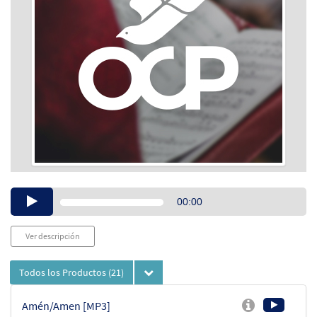
Audio
00:00
Player
Ver descripción
Todos los Productos
(21)
Amén/Amen [MP3]