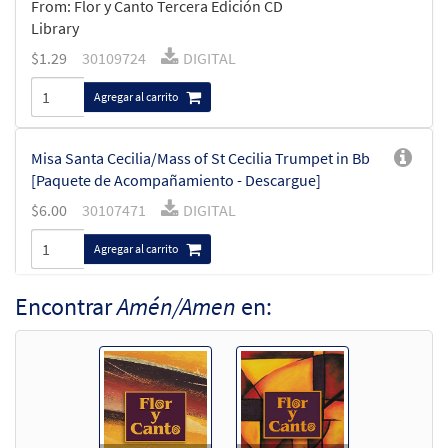
From: Flor y Canto Tercera Edición CD
Library
$
1.29
30109724
DIGITAL
Agregar al carrito
Misa Santa Cecilia/Mass of St Cecilia Trumpet in Bb
[Paquete de Acompañamiento - Descargue]
$
6.00
30107471
DIGITAL
Agregar al carrito
Encontrar
Amén/Amen
en:
Amén/Amen [Paquete de Acompañamiento -
Descargue]
from Misa Santa Cecilia/Mass of St. Cecilia
$
6.25
30103607
DIGITAL
Agregar al carrito