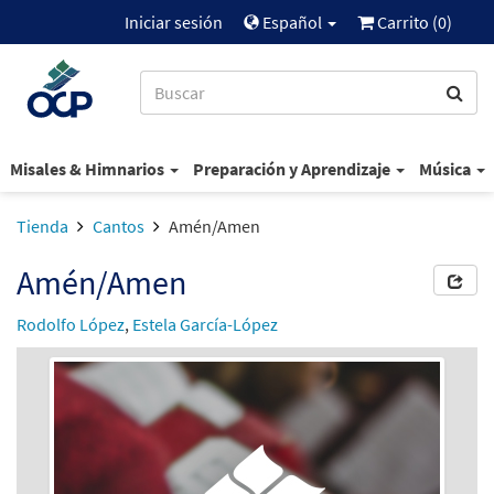
Iniciar sesión
Español
Carrito (
0
)
Misales & Himnarios
Preparación y Aprendizaje
Música
Tienda
Cantos
Amén/Amen
Amén/Amen
Rodolfo López
,
Estela García-López