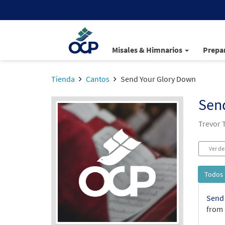
Misales & Himnarios
Prepar
Tienda
Cantos
Send Your Glory Down
Sen
Trevor
Ver de
Todos 
Send 
from 