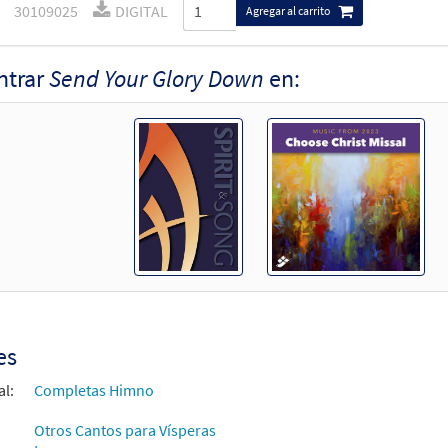
30109025
DIGITAL
Agregar al carrito
ntrar
Send Your Glory Down
en:
es
al:
Completas Himno
Otros Cantos para Vísperas