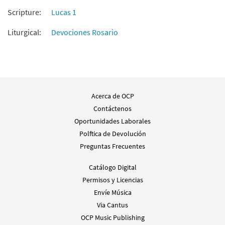
from Pueblo de Dios
Scripture:
Lucas 1
$
1.95
30127203
DIGITAL
Liturgical:
Devociones Rosario
Agregar al carrito
Ave Maria [Guitarra - Descargue]
Muestra
from Pueblo de Dios
$
2.75
30129397
Acerca de OCP
DIGITAL
Contáctenos
Agregar al carrito
Oportunidades Laborales
Polftica de Devolución
Ave Maria [Acompañamiento Guitarra -
Preguntas Frecuentes
Muestra
Descargue]
Catálogo Digital
$
2.75
30151931
DIGITAL
Permisos y Licencias
Envíe Música
Agregar al carrito
Via Cantus
OCP Music Publishing
Ave Maria [Letra y Acordes –