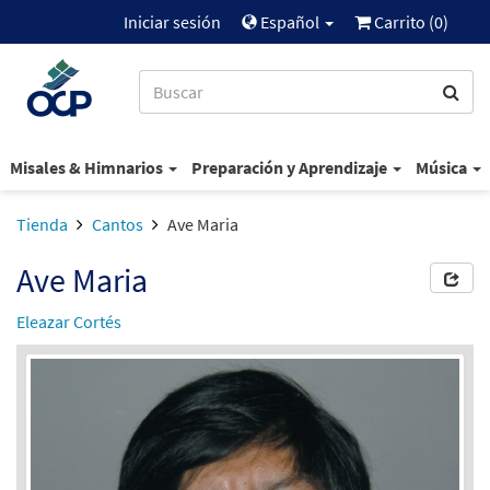
Iniciar sesión
Español
Carrito (
0
)
Misales & Himnarios
Preparación y Aprendizaje
Música
Tienda
Cantos
Ave Maria
Ave Maria
Eleazar Cortés