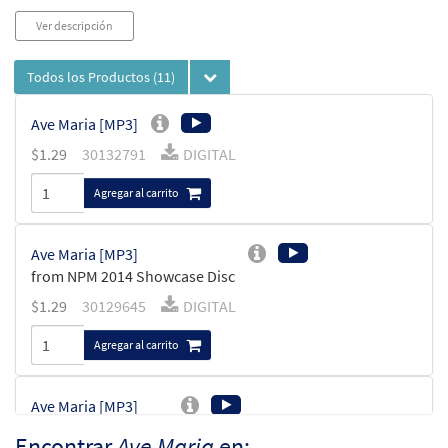
Ver descripción
Todos los Productos
(11)
Ave Maria [MP3]
$
1.29
30132791
DIGITAL
Agregar al carrito
Ave Maria [MP3]
from NPM 2014 Showcase Disc
$
1.29
30129645
DIGITAL
Agregar al carrito
Ave Maria [MP3]
from Pueblo de Dios
Encontrar
Ave Maria
en: