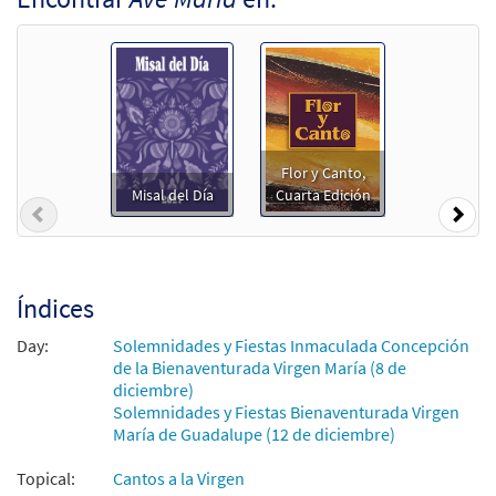
$
1.29
30114048
DIGITAL
Agregar al carrito
Ave Maria [Partitura]
(Trilingual/Trilingüe)
Flor y Canto,
$
3.50
30114056
ENVÍO
Cant Min
Misal del Día
Cuarta Edición
Previous
Nex
Llame para ordenar
Ave Maria [Acompañamiento Teclado -
Índices
Muestra
Descargue]
Day:
Solemnidades y Fiestas Inmaculada Concepción
$
3.15
30151932
DIGITAL
de la Bienaventurada Virgen María (8 de
diciembre)
Agregar al carrito
Solemnidades y Fiestas Bienaventurada Virgen
María de Guadalupe (12 de diciembre)
Ave Maria [Acompañamiento Instrumento
Topical:
Cantos a la Virgen
Muestra
- Descargue]