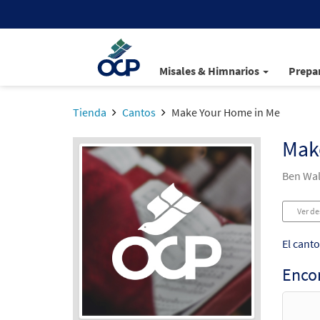
Misales & Himnarios
Prepar
Tienda
Cantos
Make Your Home in Me
Mak
Ben Wal
Ver de
El cant
Enco