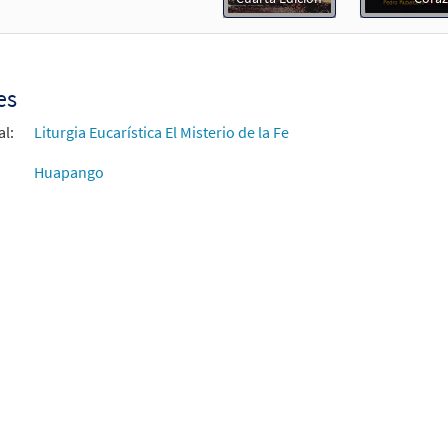
del Sagrado Corazon [Partitura Completa - Descargue]
Mue
0
30136020
DIGITAL
Agregar al carrito
es
al:
Liturgia Eucarística El Misterio de la Fe
iamos Tu Muerte [Acompañamiento Guitarra - Descargue]
Huapango
30151739
DIGITAL
Agregar al carrito
iamos Tu Muerte [Letra y Acordes – Descargue]
Muestra
30152564
DIGITAL
Agregar al carrito
iamos Tu Muerte [Partitura Coral/Sólo Voces PDF]
Muestr
30151741
DIGITAL
Agregar al carrito