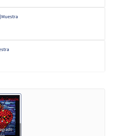
Muestra
stra
stra
Sagrado
zón