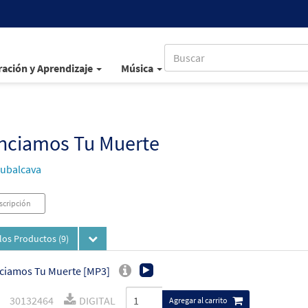
ación y Aprendizaje
Música
nciamos Tu Muerte
ubalcava
scripción
los Productos
(9)
ciamos Tu Muerte [MP3]
30132464
DIGITAL
Agregar al carrito