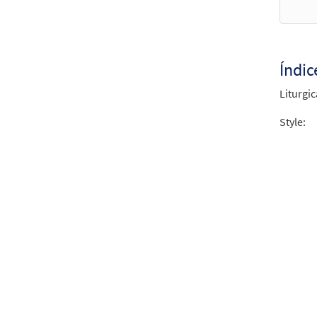
Misa 
$
28.0
Índic
Liturgic
Anunc
Style:
$
2.75
Anunc
$
2.15
Anunc
$
2.05