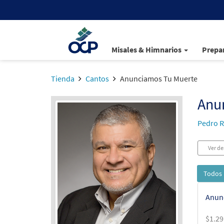
Misales & Himnarios
Prepar
Tienda
Cantos
Anunciamos Tu Muerte
Anu
Pedro R
Ver de
Todos 
Anun
$
1.29