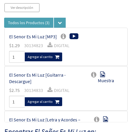
Ver descripción
Todos los Productos
(3)
El Senor Es Mi Luz [MP3]
$
1.29
30134823
DIGITAL
Agregar al carrito
El Senor Es Mi Luz [Guitarra -
Muestra
Descargue]
$
2.75
30134833
DIGITAL
Agregar al carrito
El Senor Es Mi Luz [Letra y Acordes –
Muestra
Descargue]
Encontrar
El Señor Es Mi Luz
en: