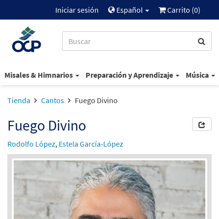
Iniciar sesión
Español
Carrito (
0
)
Misales & Himnarios
Preparación y Aprendizaje
Música
Tienda
Cantos
Fuego Divino
Fuego Divino
Rodolfo López
,
Estela García-López