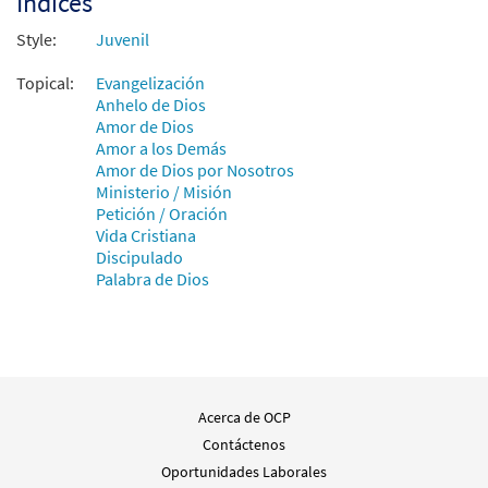
Índices
Muestra
Descargue]
from Cristo No Tiene Pies en el Mundo
Style:
Juvenil
$
2.15
30135145
DIGITAL
Topical:
Evangelización
Anhelo de Dios
Agregar al carrito
Amor de Dios
Amor a los Demás
Amor de Dios por Nosotros
Fuego Divino [Coral – Descargue]
Muestra
Ministerio / Misión
$
2.05
30139931
DIGITAL
Petición / Oración
Vida Cristiana
Agregar al carrito
Discipulado
Palabra de Dios
Acerca de OCP
Contáctenos
Oportunidades Laborales