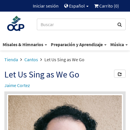
Iniciar sesión
Español
Carrito (
0
)
Misales & Himnarios
Preparación y Aprendizaje
Música
Tienda
Cantos
Let Us Sing as We Go
Let Us Sing as We Go
Jaime Cortez