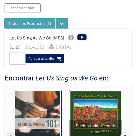
Ver descripción
Todos los Productos
(1)
Let Us Sing As We Go [MP3]
$
1.29
30141372
DIGITAL
Agregar al carrito
Encontrar
Let Us Sing as We Go
en:
Pueblo Unido/People
United