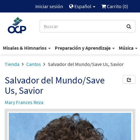
Iniciar sesión
Español
Carrito (
0
)
Misales & Himnarios
Preparación y Aprendizaje
Música
Tienda
Cantos
Salvador del Mundo/Save Us, Savior
Salvador del Mundo/Save
Us, Savior
Mary Frances Reza