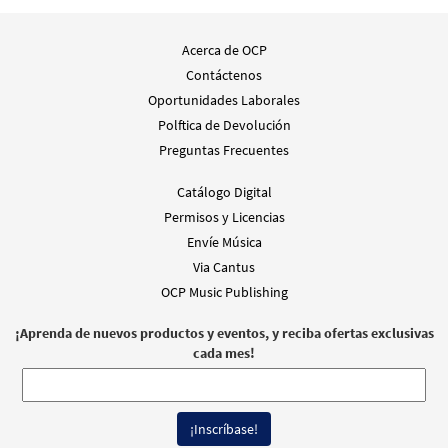
Misa Santa Fe (Guitar/Choral) [Partitura]
Revised with the new Misal Romano text
Acerca de OCP
$
6.55
30142022
ENVÍO
Cant Min
Contáctenos
Oportunidades Laborales
Llame para ordenar
Polftica de Devolución
Preguntas Frecuentes
Misa Santa Fe -Guitar Vocal [Partitura -
Muestra
Catálogo Digital
Descargue]
Revised with the new Misal Romano text
Permisos y Licencias
Envíe Música
$
3.95
30142027
DIGITAL
Cant Min
Via Cantus
Agregar al carrito
OCP Music Publishing
¡Aprenda de nuevos productos y eventos, y reciba ofertas exclusivas
Misa Santa Fe -Choral Only [Partitura -
cada mes!
Muestra
Descargue]
Revised with the new Misal Romano text
$
5.75
30142028
DIGITAL
Cant Min