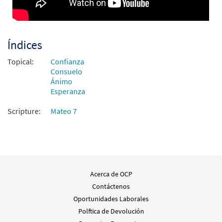
Agregar al carrito
Índices
Pide, Busca, Llama [Partitura Coral/Sólo
Muestra
Voces PDF]
Topical:
Confianza
Consuelo
$
2.05
30152073
DIGITAL
Ánimo
Esperanza
Agregar al carrito
Scripture:
Mateo 7
Acerca de OCP
Contáctenos
Oportunidades Laborales
Polftica de Devolución