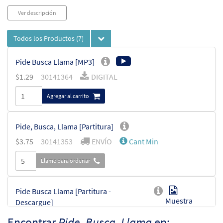
Ver descripción
Todos los Productos
(7)
Pide Busca Llama [MP3]
$
1.29
30141364
DIGITAL
Agregar al carrito
Pide, Busca, Llama [Partitura]
$
3.75
30141353
ENVÍO
Cant Min
Llame para ordenar
Pide Busca Llama [Partitura -
Muestra
Descargue]
$
3.75
30141359
DIGITAL
Cant Min
Encontrar
Pide, Busca, Llama
en: