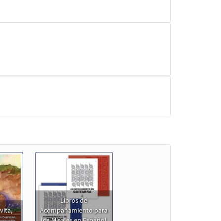
Muestra
Libros de
vita,
Acompañamiento para
los Misales en Español