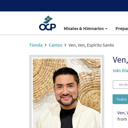
Misales & Himnarios
Prepar
Tienda
Cantos
Ven, Ven, Espíritu Santo
Ven,
Iván Día
Ver de
Todos 
Ven, 
from