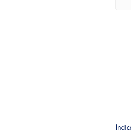
$
2.15
Ven, 
from
$
2.05
Índic