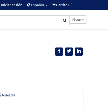
Iniciar sesión
Español
Carrito (
0
)
Filtrar
Muestra