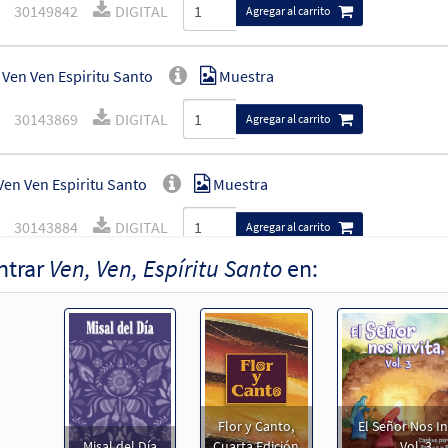
30149842
DIGITAL
Agregar al carrito
 Ven Ven Espiritu Santo
Muestra
30143869
DIGITAL
Agregar al carrito
 Ven Ven Espiritu Santo
Muestra
30143884
DIGITAL
Agregar al carrito
ntrar
Ven, Ven, Espíritu Santo
en:
Ven, Espíritu Santo [Acompañamiento Guitarra - Descargue]
 Spanish Missal Accompaniment Books
30149843
DIGITAL
Agregar al carrito
Ven, Espíritu Santo [Letra y Acordes – Descargue]
Muestra
Flor y Canto,
El Señor Nos In
Misal del Día
Cuarta Edición
Vol. 3