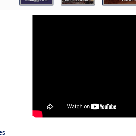
30153339
DIGITAL
Agregar al carrito
Ven, Espíritu Santo [Partitura Coral/Sólo Voces PDF]
Muest
 Spanish Missal Accompaniment Books
30149855
DIGITAL
Agregar al carrito
es