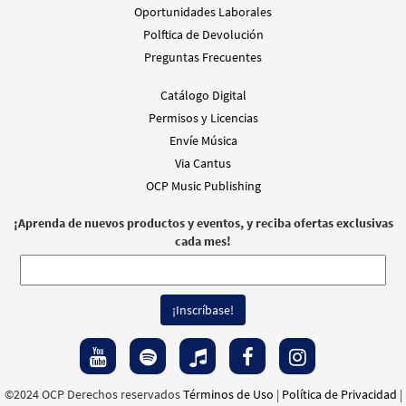
$
4.95
30148420
DIGITAL
Cant Min
Oportunidades Laborales
Polftica de Devolución
Agregar al carrito
Preguntas Frecuentes
Catálogo Digital
Stanley Rother Mass/Misa Stanley Rother
Muestra
Permisos y Licencias
(Teclado/Coral) [Partitura - Descargue]
Envíe Música
$
6.55
30148418
DIGITAL
Cant Min
Via Cantus
Agregar al carrito
OCP Music Publishing
¡Aprenda de nuevos productos y eventos, y reciba ofertas exclusivas
Stanley Rother Mass/Misa Stanley Rother
cada mes!
Muestra
(Trumpets/Trompetas) [Acompañamiento
Instrumento - Descargue]
$
1.95
30151094
DIGITAL
Agregar al carrito
©2024 OCP Derechos reservados
Términos de Uso
|
Política de Privacidad
|