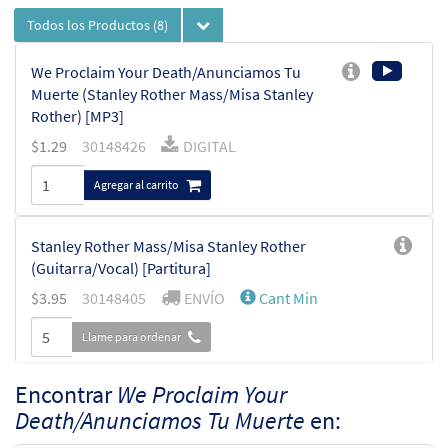
Todos los Productos
(8)
We Proclaim Your Death/Anunciamos Tu
Muerte (Stanley Rother Mass/Misa Stanley
Rother) [MP3]
$
1.29
30148426
DIGITAL
Agregar al carrito
Stanley Rother Mass/Misa Stanley Rother
(Guitarra/Vocal) [Partitura]
$
3.95
30148405
ENVÍO
Cant Min
Llame para ordenar
Encontrar
We Proclaim Your
Stanley Rother Mass/Misa Stanley Rother (Choral
Death/Anunciamos Tu Muerte
en:
Only) [Partitura]