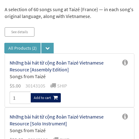
A selection of 60 songs sung at Taizé (France) — in each song's
original language, along with Vietnamese.
See details
All Products
(2)
Những bài hát từ cộng ðoàn Taizé Vietnamese
Resource [Assembly Edition]
Songs from Taizé
$
5.00
30143105
SHIP
Add to cart
Những bài hát từ cộng ðoàn Taizé Vietnamese
Resource [Solo Instrument]
Songs from Taizé