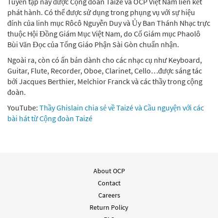
Tuyển tập này được Cộng đoàn Taizé và OCP Việt Nam liên kết
phát hành. Có thể được sử dụng trong phụng vụ với sự hiệu
đính của linh mục Rôcô Nguyễn Duy và Ủy Ban Thánh Nhạc trực
thuộc Hội Đồng Giám Mục Việt Nam, do Cố Giám mục Phaolô
Bùi Văn Đọc của Tổng Giáo Phận Sài Gòn chuẩn nhận.
Ngoài ra, còn có ấn bản dành cho các nhạc cụ như Keyboard,
Guitar, Flute, Recorder, Oboe, Clarinet, Cello…được sáng tác
bởi Jacques Berthier, Melchior Franck và các thầy trong cộng
đoàn.
YouTube:
Thầy Ghislain chia sẻ về Taizé và Cầu nguyện với các
bài hát từ Cộng đoàn Taizé
About OCP
Contact
Careers
Return Policy