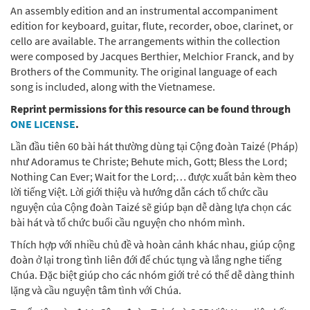
An assembly edition and an instrumental accompaniment
edition for keyboard, guitar, flute, recorder, oboe, clarinet, or
cello are available. The arrangements within the collection
were composed by Jacques Berthier, Melchior Franck, and by
Brothers of the Community. The original language of each
song is included, along with the Vietnamese.
Reprint permissions for this resource can be found through
ONE LICENSE
.
Lần đầu tiên 60 bài hát thường dùng tại Cộng đoàn Taizé (Pháp)
như Adoramus te Christe; Behute mich, Gott; Bless the Lord;
Nothing Can Ever; Wait for the Lord;… được xuất bản kèm theo
lời tiếng Việt. Lời giới thiệu và hướng dẫn cách tổ chức cầu
nguyện của Cộng đoàn Taizé sẽ giúp bạn dễ dàng lựa chọn các
bài hát và tổ chức buổi cầu nguyện cho nhóm mình.
Thích hợp với nhiều chủ đề và hoàn cảnh khác nhau, giúp cộng
đoàn ở lại trong tình liên đới để chúc tụng và lắng nghe tiếng
Chúa. Đặc biệt giúp cho các nhóm giới trẻ có thể dễ dàng thinh
lặng và cầu nguyện tâm tình với Chúa.