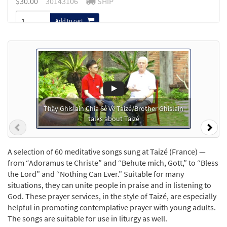
$
30.00
30143106
SHIP
Add to cart
Thầy Ghislain Chia Sẻ Về Taizé/Brother Ghislain
talks about Taizé
Previous
Nex
A selection of 60 meditative songs sung at Taizé (France) —
from “Adoramus te Christe” and “Behute mich, Gott,” to “Bless
the Lord” and “Nothing Can Ever.” Suitable for many
situations, they can unite people in praise and in listening to
God. These prayer services, in the style of Taizé, are especially
helpful in promoting contemplative prayer with young adults.
The songs are suitable for use in liturgy as well.