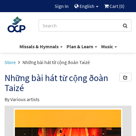
Sign In
English
Cart (
0
)
Missals & Hymnals
Plan & Learn
Music
Store
Những bài hát từ cộng ðoàn Taizé
Những bài hát từ cộng ðoàn
Taizé
By Various artists