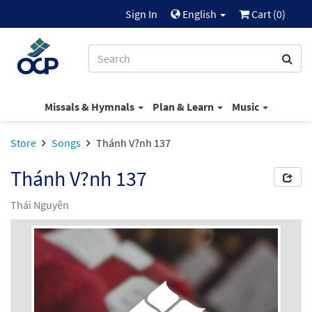
Sign In
English
Cart (
0
)
Missals & Hymnals
Plan & Learn
Music
Store
Songs
Thánh V?nh 137
Thánh V?nh 137
Thái Nguyên