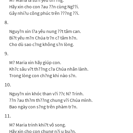
M? Maria là su?i yêu th??ng.
Hãy xin cho con ?au ??n cùng Ng??i.
Gây nhi?u công phúc trên ???ng ??i.
8.
Nguy?n xin l?a yêu nung ??t tâm can.
Bi?t yêu m?n Chúa tr?n c? tâm h?n.
Cho dù sao c?ng không s?n lòng.
9.
M? Maria xin hãy giúp con.
Kh?c sâu v?t th??ng c?a Chúa nhân lành.
Trong lòng con ch?ng khi nào s?n.
10.
Nguy?n xin khóc than v?i ??c N? Trinh.
??n ?au th?m th??ng chung v?i Chúa mình.
Bao ngày con s?ng trên phàm tr?n.
11.
M? Maria trinh khi?t vô song.
Hãy xin cho con chung n?i u bu?n.