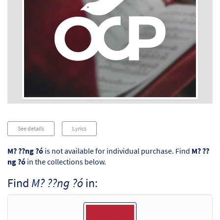
Audio
See details
Lyrics
Player
M? ??ng ?ó
is not available for individual purchase. Find
M? ??
ng ?ó
in the collections below.
Find
M? ??ng ?ó
in: