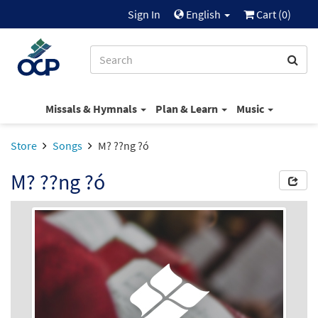
Sign In
English
Cart (
0
)
Missals & Hymnals
Plan & Learn
Music
Store
Songs
M? ??ng ?ó
M? ??ng ?ó