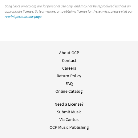
Song lyrics on ocp.org are for personal use only, and may not be reproduced without an
appropriate license. To learn more, or to obtain a license for these lyrics, please visit our
reprint permissions page
.
About OCP
Contact
Careers
Return Policy
FAQ
Online Catalog
Need a License?
Submit Music
Via Cantus
OCP Music Publishing