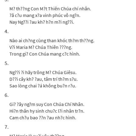
M? th??ng Con M?t Thiên Chúa chí nhân.
?ã c?u mang x?a vinh phúc vô ng?n.
Nay Ng??i ?au kh? h?n m?i ng??i.
4.
Nào ai ch?ng cùng than khóc th?m th??ng.
V?i Maria M? Chúa Thiên ???ng.
Trong gi? Con Chúa mang c?c hình.
5.
Ng??i ?i hãy trông M? Chúa Giêsu.
D??i cây kh? ?au, tâm trí th?m s?u.
Sao lòng chai ?á không bu?n r?u.
6.
Gi? ?ây ng?m suy Con Chúa Chí Nhân.
Hi?n thân hy sinh chu?c l?i nhân tr?n.
Cam ch?u bao ??n ?au nh?c hình.
7.