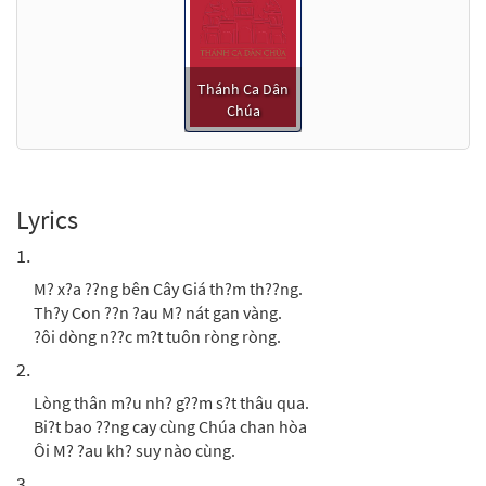
Thánh Ca Dân
Chúa
Lyrics
1.
M? x?a ??ng bên Cây Giá th?m th??ng.
Th?y Con ??n ?au M? nát gan vàng.
?ôi dòng n??c m?t tuôn ròng ròng.
2.
Lòng thân m?u nh? g??m s?t thâu qua.
Bi?t bao ??ng cay cùng Chúa chan hòa
Ôi M? ?au kh? suy nào cùng.
3.