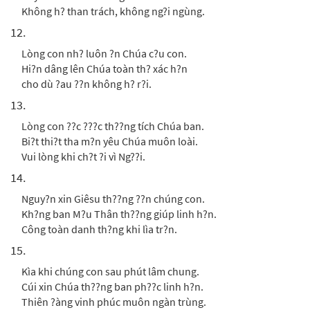
Không h? than trách, không ng?i ngùng.
12.
Lòng con nh? luôn ?n Chúa c?u con.
Hi?n dâng lên Chúa toàn th? xác h?n
cho dù ?au ??n không h? r?i.
13.
Lòng con ??c ???c th??ng tích Chúa ban.
Bi?t thi?t tha m?n yêu Chúa muôn loài.
Vui lòng khi ch?t ?i vì Ng??i.
14.
Nguy?n xin Giêsu th??ng ??n chúng con.
Kh?ng ban M?u Thân th??ng giúp linh h?n.
Công toàn danh th?ng khi lìa tr?n.
15.
Kìa khi chúng con sau phút lâm chung.
Cúi xin Chúa th??ng ban ph??c linh h?n.
Thiên ?àng vinh phúc muôn ngàn trùng.