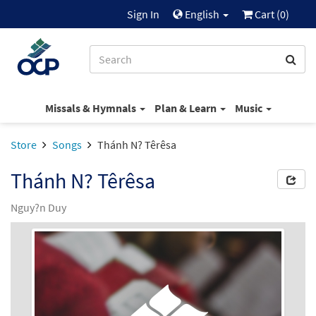
Sign In
English
Cart (
0
)
Missals & Hymnals
Plan & Learn
Music
Store
Songs
Thánh N? Têrêsa
Thánh N? Têrêsa
Nguy?n Duy