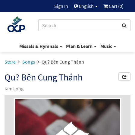
Sign In
English
Cart (
0
)
Missals & Hymnals
Plan & Learn
Music
Store
Songs
Qu? Bên Cung Thánh
Qu? Bên Cung Thánh
Kim Long