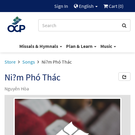
Sign In
English
Cart (
0
)
Missals & Hymnals
Plan & Learn
Music
Store
Songs
Ni?m Phó Thác
Ni?m Phó Thác
Nguyên Hòa