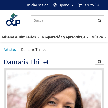
Iniciar sesión
Español
Carrito (
0
)
Misales & Himnarios
Preparación y Aprendizaje
Música
Artistas
Damaris Thillet
Damaris Thillet