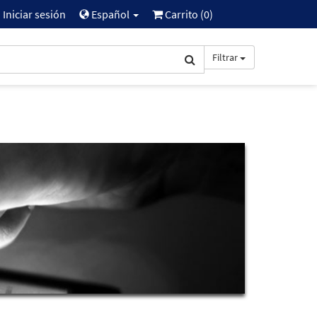
Iniciar sesión
Español
Carrito (
0
)
Filtrar